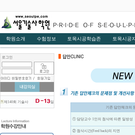
학원소개
수험정보
토목시공학습존
토목시공
로그인
제140회 기술사
일
기존 답안체크의 
① 담당교수 1인의 첨삭에 따른 일방성
② 첨삭시간(Feed back)의 지연