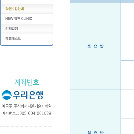
토 요 반
일 요 반