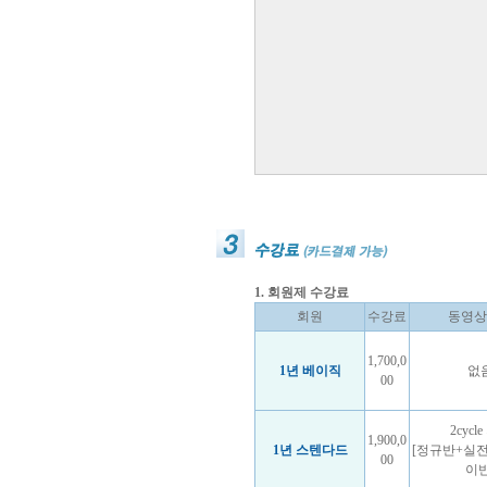
1. 회원제 수강료
회원
수강료
동영상
1,700,0
1년 베이직
없
00
2cycl
1,900,0
1년 스텐다드
[정규반+실
00
이반