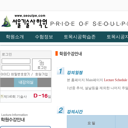
학원소개
수험정보
토목시공학습존
토목시공
로그인
본 홈페이지 Main페이지
Lecture Schedule
1년중 추석, 설날등을 제외한 나머지 주말은 
제140회 기술사
일
요 일