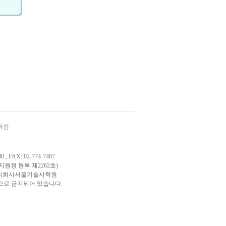
버전
AX: 02-774-7487
교육지원청 등록 제2262호)
029) 주식회사서울기술사학원
으로 금지되어 있습니다.