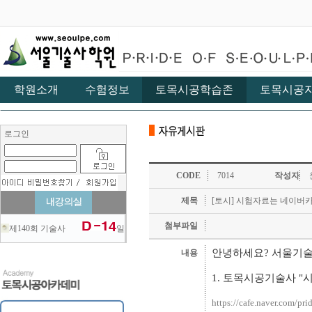
학원소개
수험정보
토목시공학습존
토목시공
로그인
CODE
7014
작성자
제목
[토시] 시험자료는 네이버
첨부파일
제140회 기술사
일
안녕하세요? 서울기
내용
1. 토목시공기술사 
https://cafe.naver.com/pri