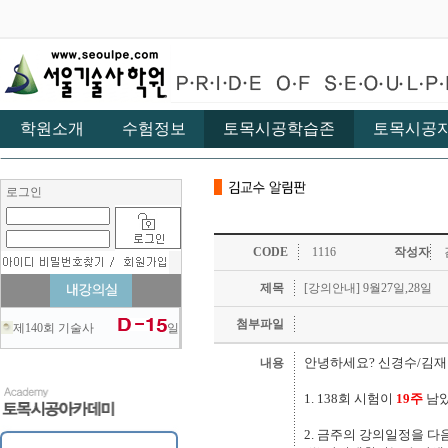
학원소개
수험정보
토목시공학습존
토목시공
로그인
CODE
1116
작성자
제목
[강의안내] 9월27일,28일
첨부파일
제140회 기술사
일
안녕하세요? 신경수/김재
내용
1. 138회 시험이
19주
남았
2. 금주의 강의일정을 