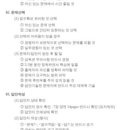
② 자신 있는 문제에서 시간 줄일 것
02. 문제선택
(1) 점수확보 유리한 것 선택
① 자신 있는 문제 선택
② 그림으로 간단히 표현되는 것 선택
(2) 선택의 어려움이 있을 경우
① 경쟁자가 보편적으로 선택하는 문제를 피할 것
② 실무경험이 있는 것 선택
(3) 문제지/답안지 받은 후 할 일
① 감독관 주의사항 반드시 경청
② 2-3분 동안 정독하면서 핵심에 밑줄
③ 출제자의 의도를 정확히 파악할 것
④ 문제가 요구하는 범위 파악
⑤ 문제 후반부를 주의 깊게 읽을 것
⑥ 답안기술전 문제지에 반드시 주요 대제목 기술
03. 답안작성
(1) 답안지 상태 확인
① 답안지 장수 확인 : 7장 양면 14pages 반드시 확인 (표지제외)
② 답안지 인쇄상태 확인
(2) 답안지 작성 (형식)
① <문제?>, <점수?0점> 및 <답?>는 반드시 표기
② 글씨는 적당히 크고 깔끔하게