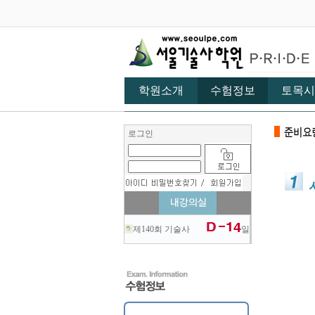
학원소개
수험정보
토목시
로그인
제140회 기술사
일