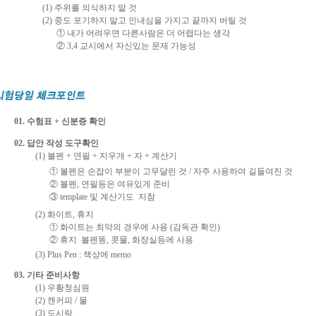
(1) 주위를 의식하지 말 것
(2) 중도 포기하지 말고 인내심을 가지고 끝까지 버틸 것
① 내가 어려우면 다른사람은 더 어렵다는 생각
② 3,4 교시에서 자신있는 문제 가능성
01. 수험표 + 신분증 확인
02. 답안 작성 도구확인
(1) 볼펜 + 연필 + 지우개 + 자 + 계산기
① 볼펜은 손잡이 부분이 고무달린 것 / 자주 사용하여 길들여진 것
② 볼펜, 연필등은 여유있게 준비
③ template 및 계산기도 지참
(2) 화이트, 휴지
① 화이트는 최악의 경우에 사용 (감독관 확인)
② 휴지 볼펜똥, 콧물, 화장실등에 사용
(3) Plus Pen : 책상에 memo
03. 기타 준비사항
(1) 우황청심원
(2) 캔커피 / 물
(3) 도시락