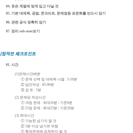
04. 옷은 계절에 맞게 입고 다닐 것
05. 기본 대제목, 공법, 콘크리트, 문제점등 표준화를 반드시 암기
06. 관련 공식 정확히 암기
07. 정리 sub-note보기
01. 시간
(1)전체시간배분
① 문제 선택 및 대제목 나열 : 5-10분
② 답안작성 : 85-90분
③ 검 토 : 5분
(2) 문제당 작성시간
① 10점 문제 : 최대10분 / 기준8분
② 25점 문제 : 최대25분 / 기준20분
(3) 최대시간
① 가능한 넘기지 말 것
② 5분 이상 넘기면 위험
① 특정문제에 집착하지 말 것