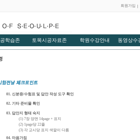
회원가입
공학습존
토목시공자료존
학원수강안내
동영상수
01. 신분증/수험표 및 답안 작성 도구 확인
02. 기타 준비물 확인
03. 답안지 형태 숙지
(1) 7장 양면 14page + 표지
(2) 1page당 22줄
(3) 각 교시당 표지 색깔이 다름
04. 마음가짐