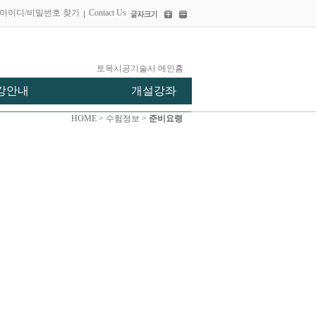
아이디/비밀번호 찾기
Contact Us
토목시공기술사 메인홈
강안내
개설강좌
HOME > 수험정보 >
준비요령