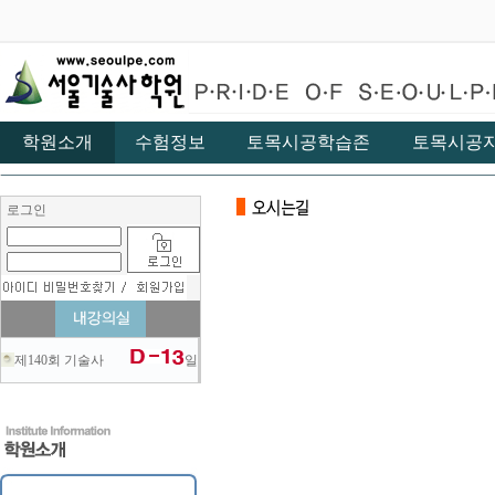
학원소개
수험정보
토목시공학습존
토목시공
로그인
제140회 기술사
일