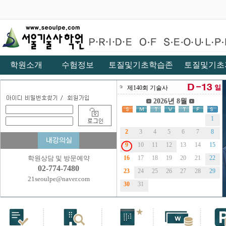
학원소개
수험정보
토질및기초학습존
토질및기초
학원상담 및 방문예약
02-774-7480
21seoulpe@naver.com