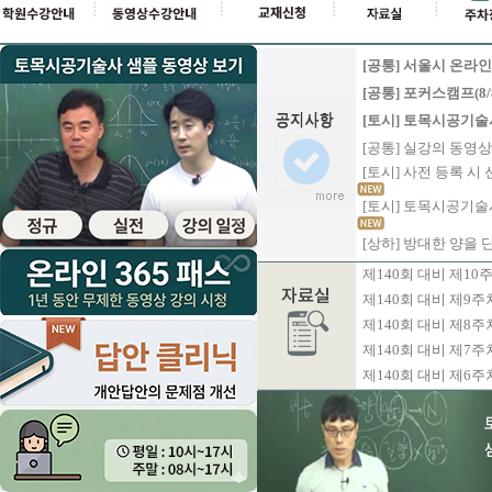
[공통] 서울시 온라인 
[공통] 포커스캠프(8/8
[토시] 토목시공기술사 
[공통] 실강의 동영상 업
[토시] 사전 등록 
[토시] 토목시공기술사
[상하] 방대한 양을 단 
제140회 대비 제10
제140회 대비 제9
제140회 대비 제8
제140회 대비 제7
제140회 대비 제6