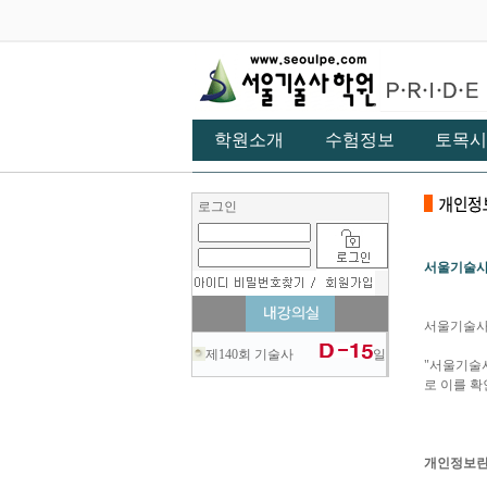
학원소개
수험정보
토목시
로그인
서울기술사
서울기술사
제140회 기술사
일
"서울기술
로 이를 
개인정보