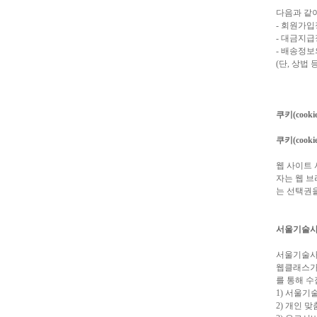
다음과 같
- 회원가
- 대금지
- 배송정보
(단, 상법
쿠키(cook
쿠키(cooki
웹 사이트
자는 웹 브
는 선택권을
서울기술사
서울기술사
웹클래스가 
를 통해 수
1) 서울기
2) 개인 