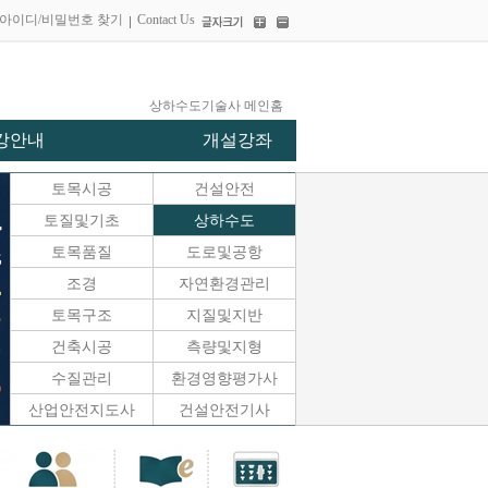
아이디/비밀번호 찾기
Contact Us
상하수도기술사 메인홈
강안내
개설강좌
토목시공
건설안전
토질및기초
상하수도
토목품질
도로및공항
조경
자연환경관리
토목구조
지질및지반
건축시공
측량및지형
수질관리
환경영향평가사
산업안전지도사
건설안전기사