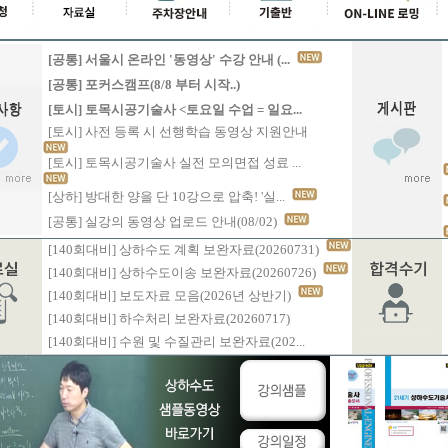
[공통] 서울시 온라인 '동영상' 수강 안내 (...
[공통] 포커스캠프(8/8 부터 시작..)
[토시] 토목시공기술사 <토요일 수업 = 일요...
[토시] 사전 등록 시 선행학습 동영상 지원안내
[토시] 토목시공기술사 실전 모의면접 성료 ...
[상하] 방대한 양을 단 10강으로 압축! '실...
[공통] 실강의 동영상 업로드 안내(08/02)
[140회대비] 상하수도 계획 보완자료(20260731)
[140회대비] 상하수도이송 보완자료(20260726)
[140회대비] 보도자료 모음(2026년 상반기)
[140회대비] 하수처리 보완자료(20260717)
[140회대비] 수원 및 수질관리 보완자료(202...