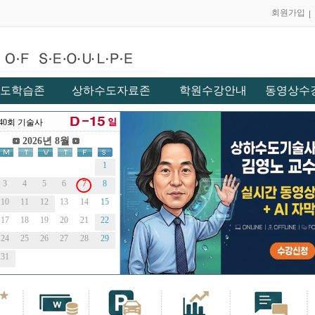
회원가입
도학습존
상하수도자료존
학원수강안내
동영상수